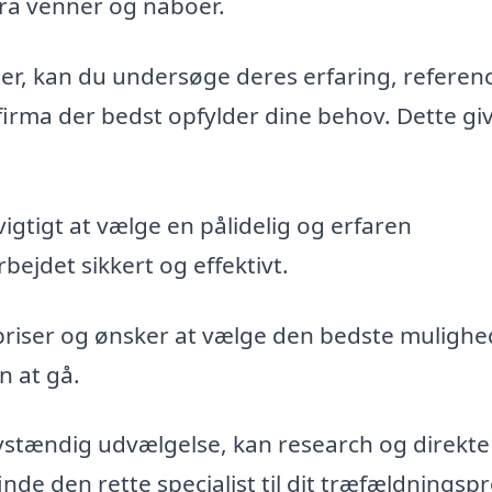
fra venner og naboer.
maer, kan du undersøge deres erfaring, referen
firma der bedst opfylder dine behov. Dette gi
vigtigt at vælge en pålidelig og erfaren
bejdet sikkert og effektivt.
priser og ønsker at vælge den bedste mulighe
n at gå.
vstændig udvælgelse, kan research og direkte
de den rette specialist til dit træfældningspr