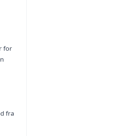
 for
an
d fra