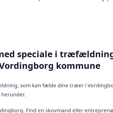
med speciale i træfældning
e Vordingborg kommune
fældning, som kan fælde dine træer i Vordingb
 herunder.
rdingborg. Find en skovmand eller entreprenør