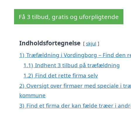
Få 3 tilbud, gratis og uforpligtende
Indholdsfortegnelse
skjul
1)
Træfældning i Vordingborg – Find den re
1.1)
Indhent 3 tilbud på træfældning
1.2)
Find det rette firma selv
2)
Oversigt over firmaer med speciale i tr
kommune
3)
Find et firma der kan fælde træer i an