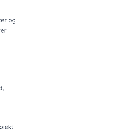
cer og
ver
d,
ojekt