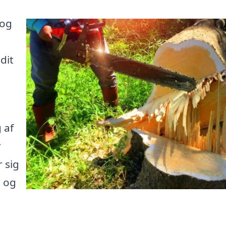
 og
dit
 af
r
 sig
e og