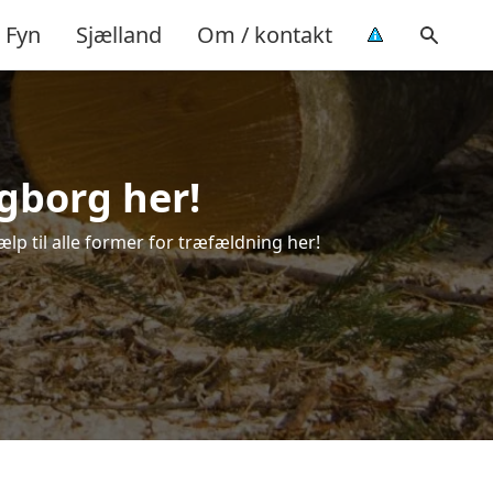
Fyn
Sjælland
Om / kontakt
ngborg her!
ælp til alle former for træfældning her!