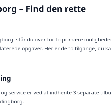
org – Find den rette
gborg, står du over for to primære muligheder
relaterede opgaver. Her er de to tilgange, du k
ning
 og service er ved at indhente 3 separate tilbu
rdingborg.