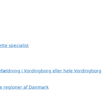
tte specialist
æfældning i Vordingborg eller hele Vordingborg
dre regioner af Danmark