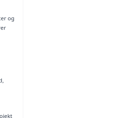
cer og
ver
d,
ojekt