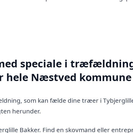
med speciale i træfældning
ller hele Næstved kommune
ldning, som kan fælde dine træer i Tybjerglill
gten herunder.
erglille Bakker. Find en skovmand eller entre