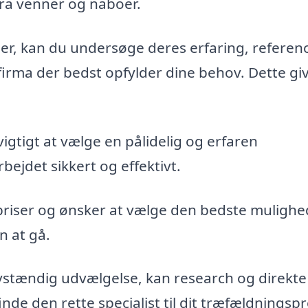
fra venner og naboer.
maer, kan du undersøge deres erfaring, referen
firma der bedst opfylder dine behov. Dette gi
vigtigt at vælge en pålidelig og erfaren
bejdet sikkert og effektivt.
priser og ønsker at vælge den bedste mulighe
n at gå.
vstændig udvælgelse, kan research og direkte
de den rette specialist til dit træfældningspr