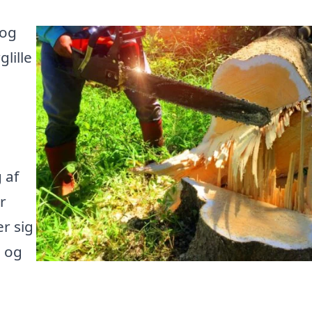
 og
lille
 af
r
r sig
e og