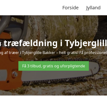
Forside
Jylland
å træfældning i Tybjerglil
 af træer i Tybjerglille Bakker – helt gratis! Få professionel
Få 3 tilbud, gratis og uforpligtende