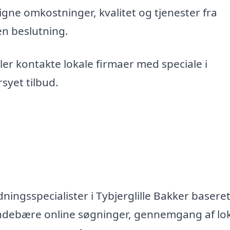
gne omkostninger, kvalitet og tjenester fra
en beslutning.
er kontakte lokale firmaer med speciale i
syet tilbud.
ningsspecialister i Tybjerglille Bakker basere
n indebære online søgninger, gennemgang af lo