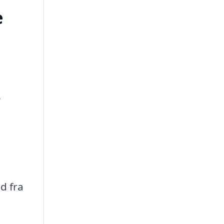
e
o
d fra