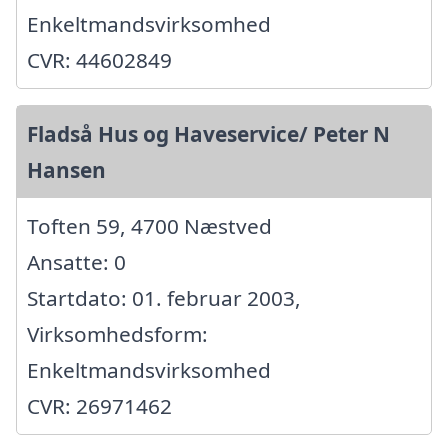
Enkeltmandsvirksomhed
CVR: 44602849
Fladså Hus og Haveservice/ Peter N
Hansen
Toften 59, 4700 Næstved
Ansatte: 0
Startdato: 01. februar 2003,
Virksomhedsform:
Enkeltmandsvirksomhed
CVR: 26971462