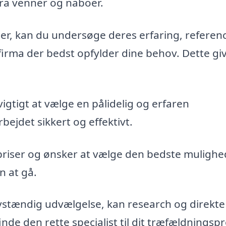
fra venner og naboer.
maer, kan du undersøge deres erfaring, referen
firma der bedst opfylder dine behov. Dette gi
vigtigt at vælge en pålidelig og erfaren
bejdet sikkert og effektivt.
priser og ønsker at vælge den bedste mulighe
n at gå.
vstændig udvælgelse, kan research og direkte
de den rette specialist til dit træfældningspr