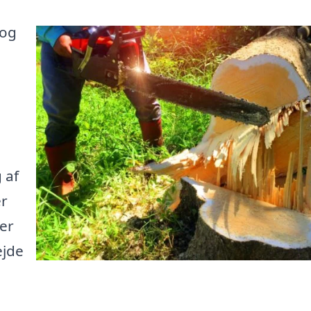
 og
 af
er
er
ejde