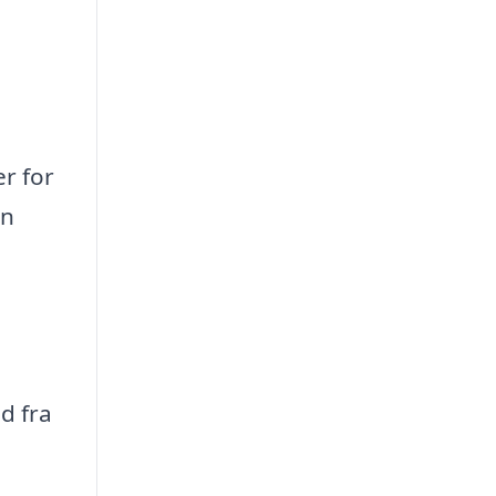
r for
an
d fra