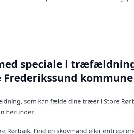
med speciale i træfældning
le Frederikssund kommune
fældning, som kan fælde dine træer i Store Rø
en herunder.
ore Rørbæk. Find en skovmand eller entreprenø