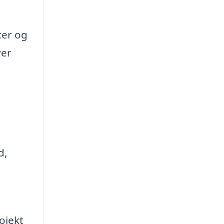
cer og
ver
d,
ojekt