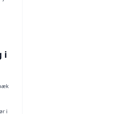
 i
rbæk
r i