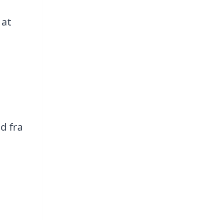
 at
d fra