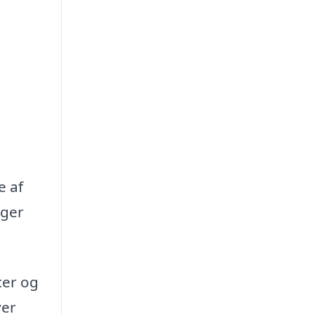
e af
oger
cer og
ver