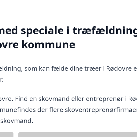
med speciale i træfældning
dovre kommune
ældning, som kan fælde dine træer i Rødovre e
r.
ovre. Find en skovmand eller entreprenør i R
unefindes der flere skoventreprenørfirmaer
g skovmand.