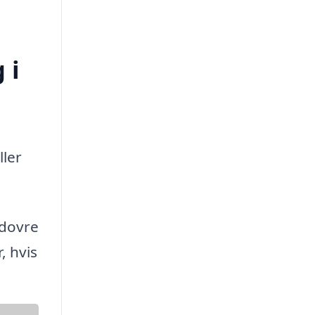
 i
ller
ødovre
, hvis