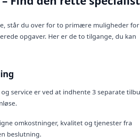
 Find den rette specialist
e, står du over for to primære muligheder for
aterede opgaver. Her er de to tilgange, du kan
ning
 og service er ved at indhente 3 separate tilbu
mløse.
gne omkostninger, kvalitet og tjenester fra
en beslutning.