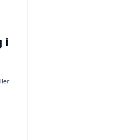
 i
ller