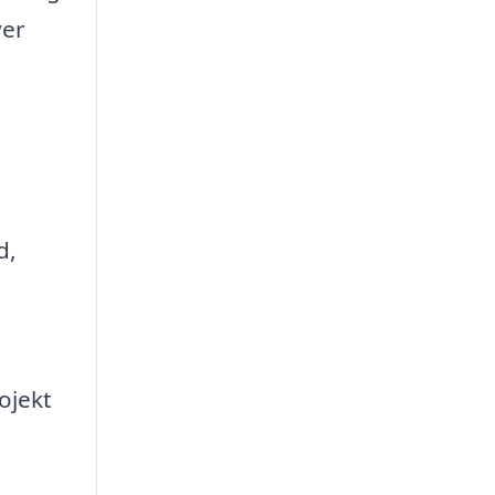
ver
d,
ojekt