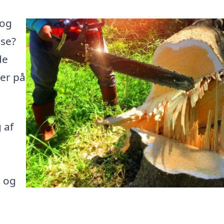
 og
øse?
de
her på
 af
e og