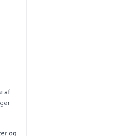
e af
oger
cer og