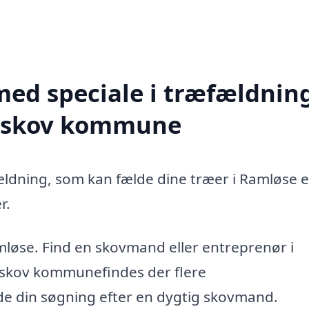
med speciale i træfældning
ibskov kommune
ældning, som kan fælde dine træer i Ramløse e
r.
mløse. Find en skovmand eller entreprenør i
bskov kommunefindes der flere
ide din søgning efter en dygtig skovmand.