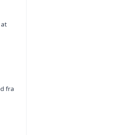
 at
d fra