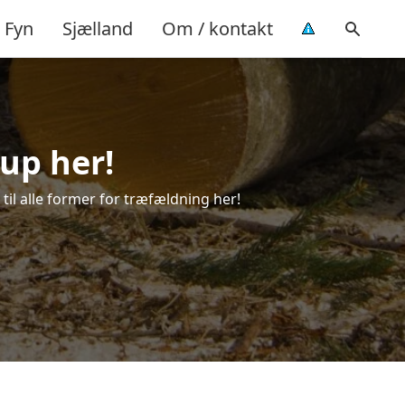
Fyn
Sjælland
Om / kontakt
rup her!
 til alle former for træfældning her!