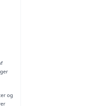
af
oger
cer og
ver