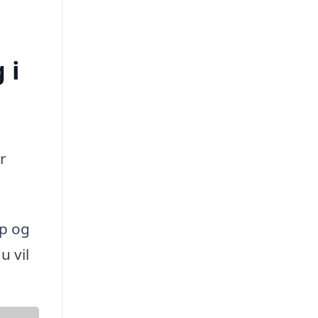
 i
r
up og
u vil