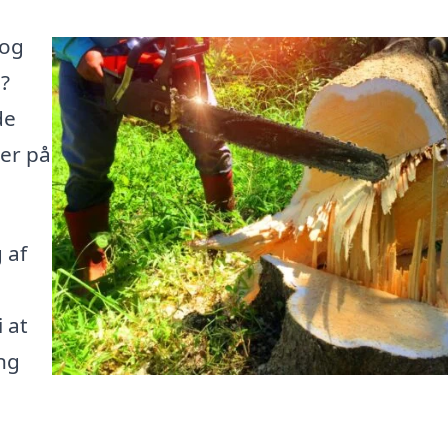
 og
?
de
her på
 af
 at
ng