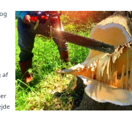
 og
 af
r
rer
ejde