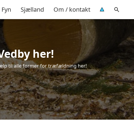
Fyn
Sjælland
Om / kontakt
 Vedby her!
ælp til alle former for træfældning her!