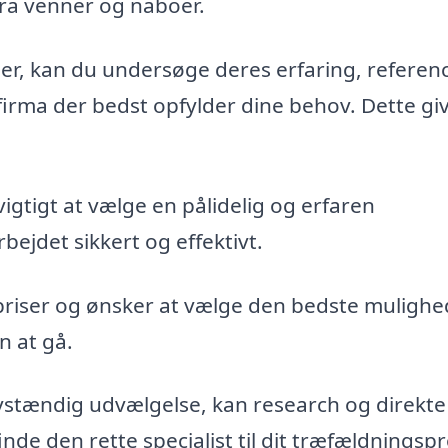
fra venner og naboer.
maer, kan du undersøge deres erfaring, referen
firma der bedst opfylder dine behov. Dette gi
vigtigt at vælge en pålidelig og erfaren
bejdet sikkert og effektivt.
priser og ønsker at vælge den bedste mulighe
n at gå.
vstændig udvælgelse, kan research og direkte
de den rette specialist til dit træfældningspr