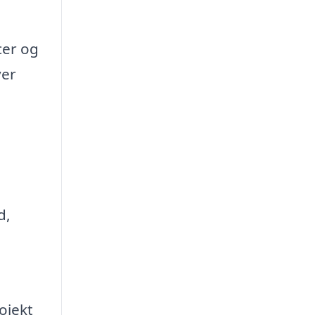
cer og
ver
d,
ojekt