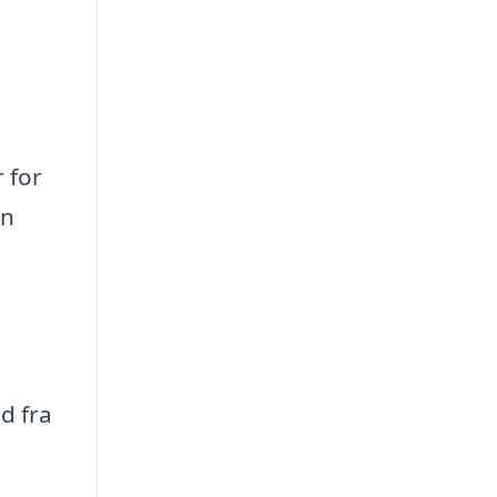
 for
an
d fra