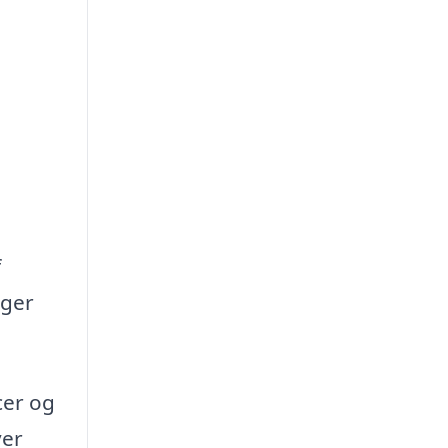
f
oger
cer og
ver