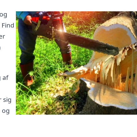
 og
 Find
er
å
 af
 sig
e og