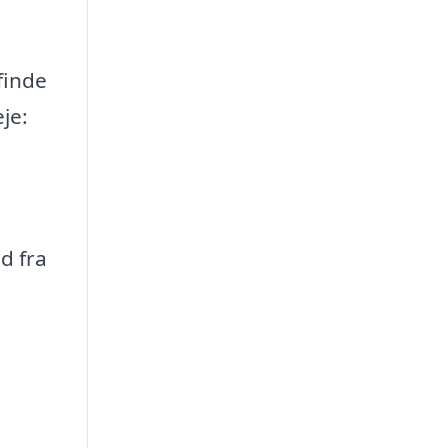
finde
je:
d fra