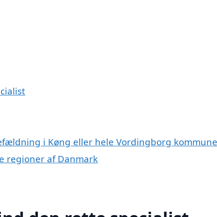
ialist
ræfældning i Køng eller hele Vordingborg kommun
dre regioner af Danmark