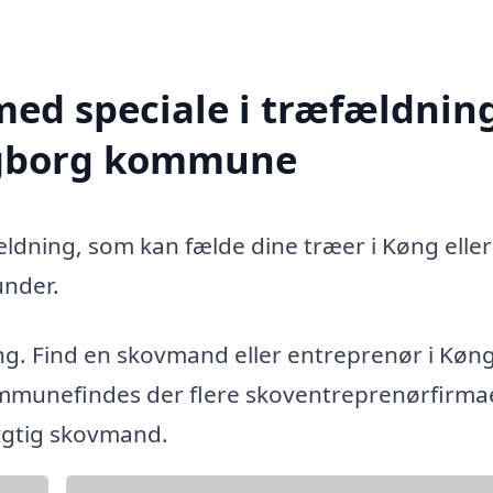
med speciale i træfældning
ingborg kommune
ældning, som kan fælde dine træer i Køng eller
nder.
ng. Find en skovmand eller entreprenør i Køn
mmunefindes der flere skoventreprenørfirmae
dygtig skovmand.