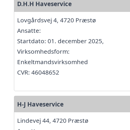
D.H.H Haveservice
Lovgårdsvej 4, 4720 Præstø
Ansatte:
Startdato: 01. december 2025,
Virksomhedsform:
Enkeltmandsvirksomhed
CVR: 46048652
H-J Haveservice
Lindevej 44, 4720 Præstø