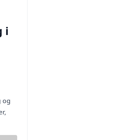
 i
g og
r,