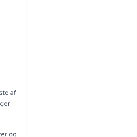
ste af
oger
cer og