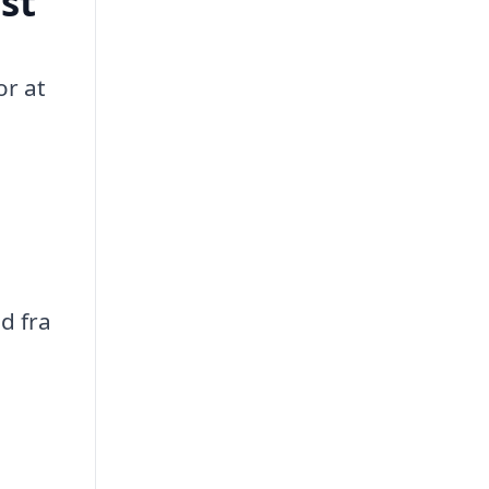
st
or at
d fra