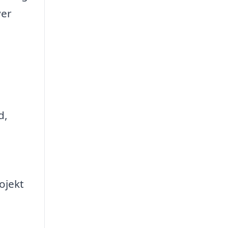
ver
d,
ojekt