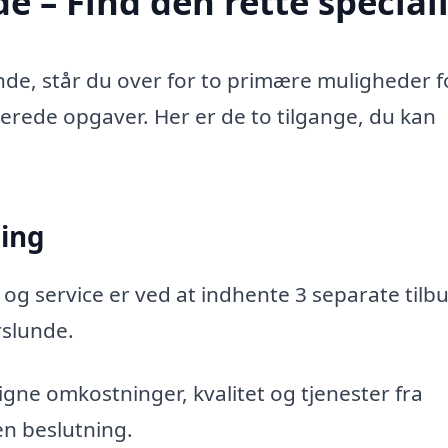
 – Find den rette speciali
de, står du over for to primære muligheder f
aterede opgaver. Her er de to tilgange, du kan
ning
 og service er ved at indhente 3 separate tilbu
rslunde.
gne omkostninger, kvalitet og tjenester fra
en beslutning.