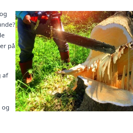
 og
lunde?
de
her på
 af
e og