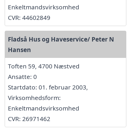
Enkeltmandsvirksomhed
CVR: 44602849
Fladså Hus og Haveservice/ Peter N
Hansen
Toften 59, 4700 Næstved
Ansatte: 0
Startdato: 01. februar 2003,
Virksomhedsform:
Enkeltmandsvirksomhed
CVR: 26971462