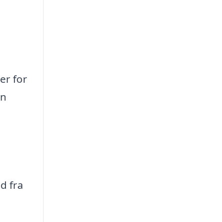
er for
an
d fra