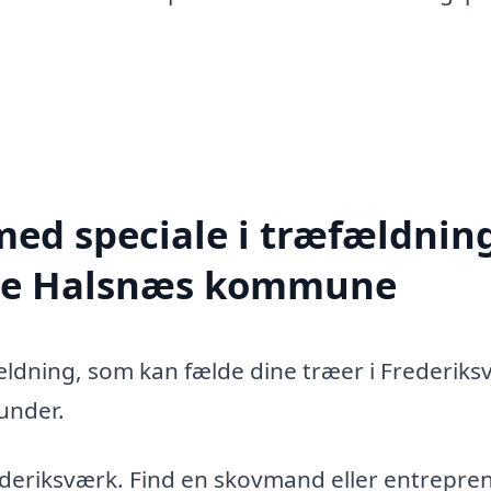
med speciale i træfældning
hele Halsnæs kommune
ældning, som kan fælde dine træer i Frederik
under.
ederiksværk. Find en skovmand eller entrepren