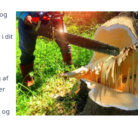
 og
i dit
 af
er
e og