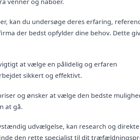
fra venner og naboer.
maer, kan du undersøge deres erfaring, referen
firma der bedst opfylder dine behov. Dette gi
vigtigt at vælge en pålidelig og erfaren
bejdet sikkert og effektivt.
priser og ønsker at vælge den bedste mulighe
n at gå.
vstændig udvælgelse, kan research og direkte
de den rette specialist til dit træfældningspr