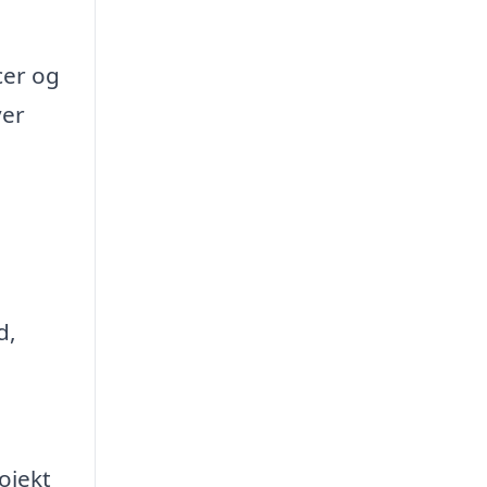
cer og
ver
d,
ojekt