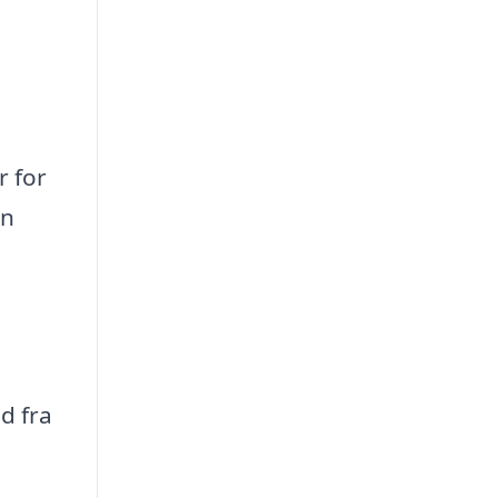
r for
an
d fra