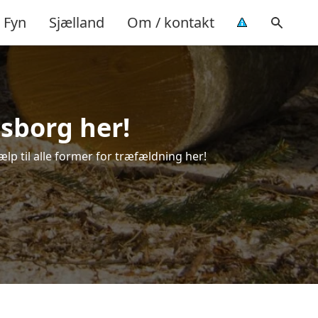
Fyn
Sjælland
Om / kontakt
nsborg her!
ælp til alle former for træfældning her!