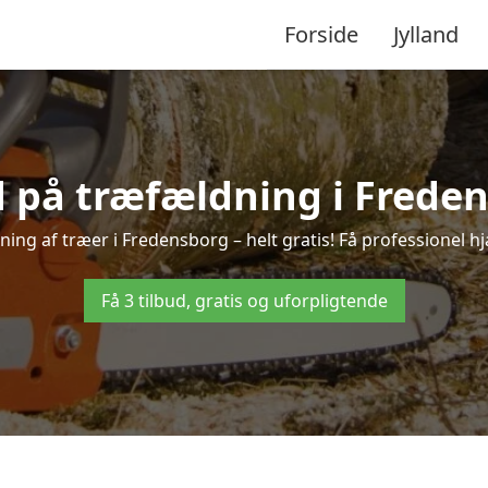
Forside
Jylland
d på træfældning i Frede
ing af træer i Fredensborg – helt gratis! Få professionel hj
Få 3 tilbud, gratis og uforpligtende