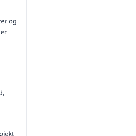
cer og
ver
d,
ojekt