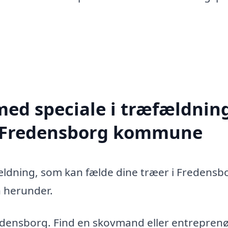
med speciale i træfældning
e Fredensborg kommune
fældning, som kan fælde dine træer i Fredensb
 herunder.
edensborg. Find en skovmand eller entreprenø