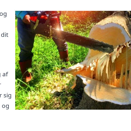
 og
 dit
 af
r
 sig
e og