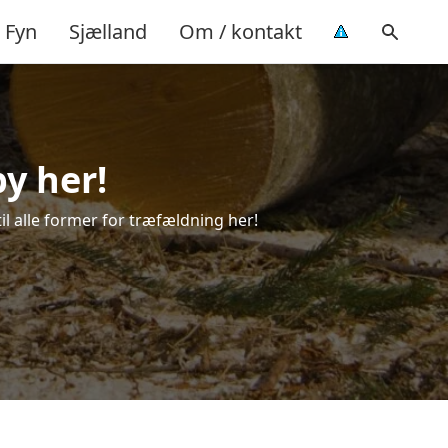
Fyn
Sjælland
Om / kontakt
by her!
til alle former for træfældning her!