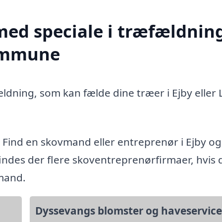
med speciale i træfældning
kommune
ldning, som kan fælde dine træer i Ejby eller 
. Find en skovmand eller entreprenør i Ejby og
des der flere skoventreprenørfirmaer, hvis d
vmand.
Dyssevangs blomster og haveservice