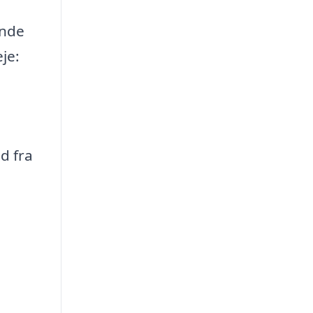
inde
je:
d fra