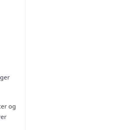
oger
cer og
ver