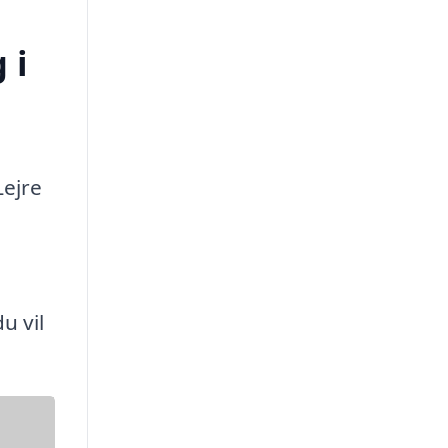
 i
Lejre
u vil