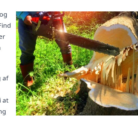
 og
Find
er
å
 af
 at
ng