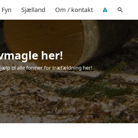
Fyn
Sjælland
Om / kontakt
evmagle her!
jælp til alle former for træfældning her!