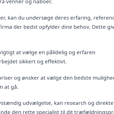
fra venner og naboer.
maer, kan du undersøge deres erfaring, referen
firma der bedst opfylder dine behov. Dette gi
vigtigt at vælge en pålidelig og erfaren
bejdet sikkert og effektivt.
priser og ønsker at vælge den bedste mulighe
n at gå.
vstændig udvælgelse, kan research og direkte
de den rette specialist til dit træfældningspr