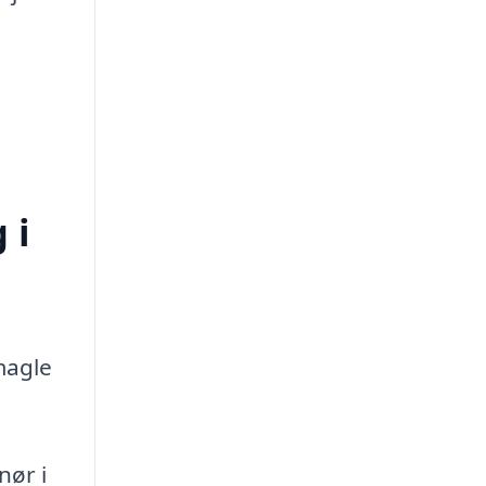
 i
magle
nør i