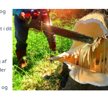
 og
 i dit
 af
ler
e og