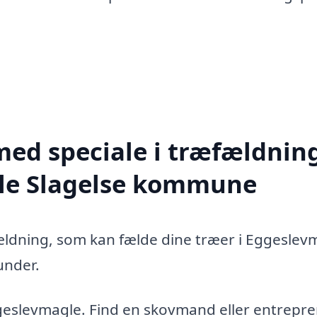
med speciale i træfældning
ele Slagelse kommune
fældning, som kan fælde dine træer i Eggeslev
under.
geslevmagle. Find en skovmand eller entrepre