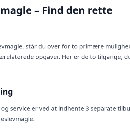
magle – Find den rette
evmagle, står du over for to primære mulighe
 trærelaterede opgaver. Her er de to tilgange, d
ning
 og service er ved at indhente 3 separate tilbu
ggeslevmagle.