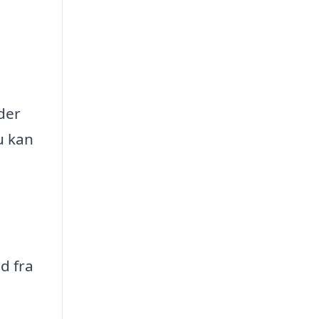
der
u kan
d fra