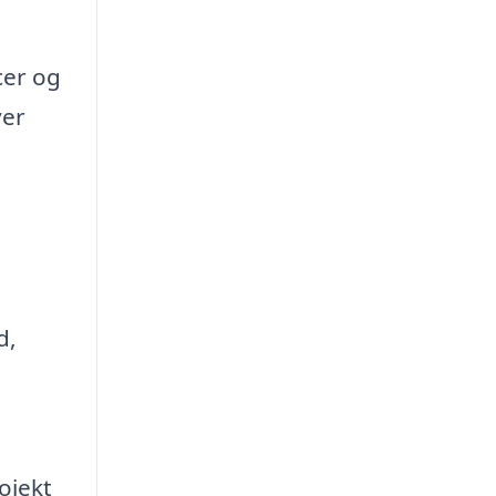
cer og
ver
d,
ojekt