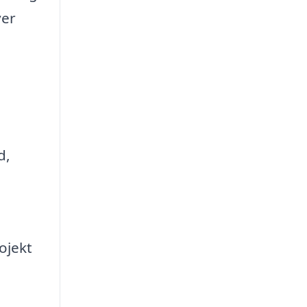
ver
d,
ojekt