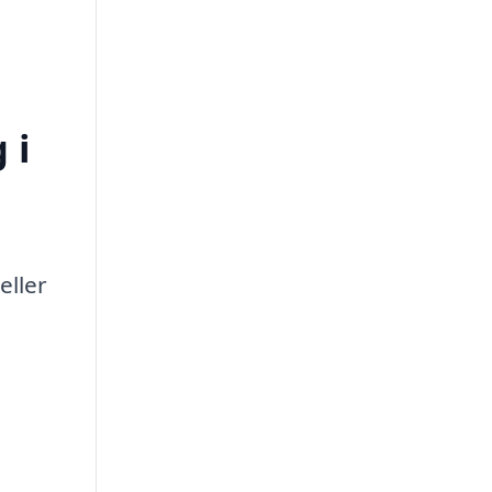
 i
eller