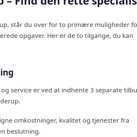
– Find den rette specialis
up, står du over for to primære muligheder fo
aterede opgaver. Her er de to tilgange, du kan
ning
 og service er ved at indhente 3 separate tilbu
øderup.
gne omkostninger, kvalitet og tjenester fra
en beslutning.