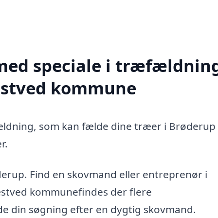
med speciale i træfældning
Næstved kommune
ældning, som kan fælde dine træer i Brøderup 
r.
derup. Find en skovmand eller entreprenør i
stved kommunefindes der flere
ide din søgning efter en dygtig skovmand.