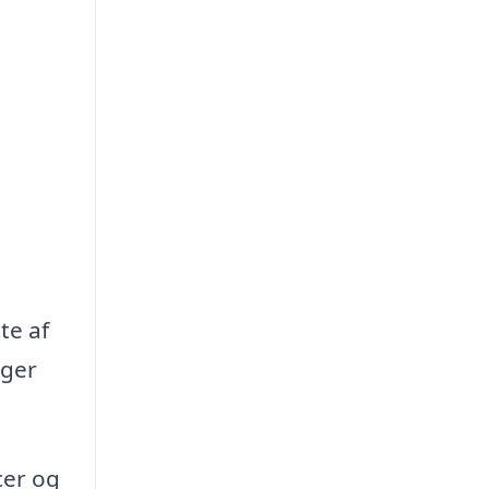
te af
oger
cer og