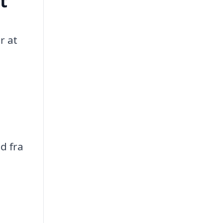
t
r at
d fra