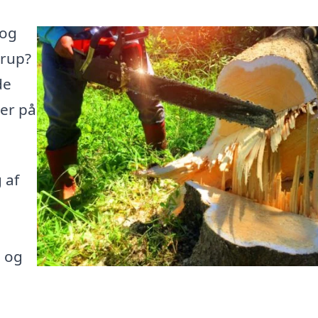
 og
erup?
de
her på
 af
e og