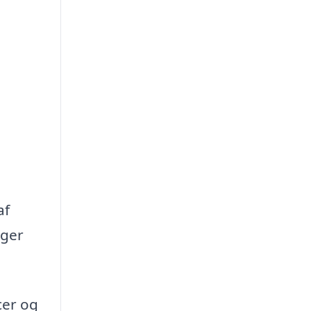
af
oger
cer og