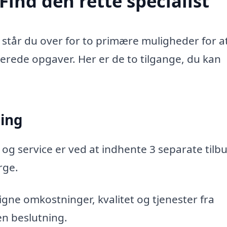
Find den rette specialist
 står du over for to primære muligheder for a
aterede opgaver. Her er de to tilgange, du kan
ning
 og service er ved at indhente 3 separate tilbu
rge.
gne omkostninger, kvalitet og tjenester fra
en beslutning.