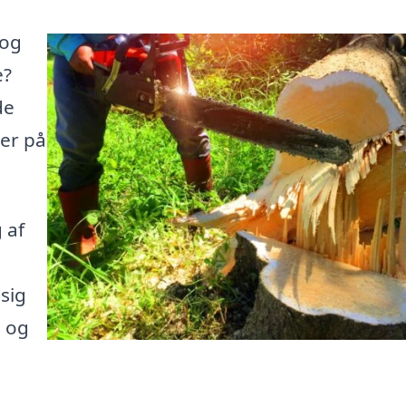
 og
e?
de
her på
 af
sig
e og