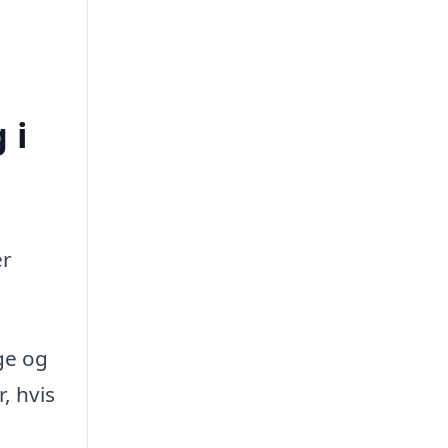
 i
er
ge og
, hvis