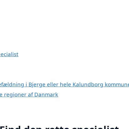
ecialist
ræfældning i Bjerge eller hele Kalundborg kommun
dre regioner af Danmark