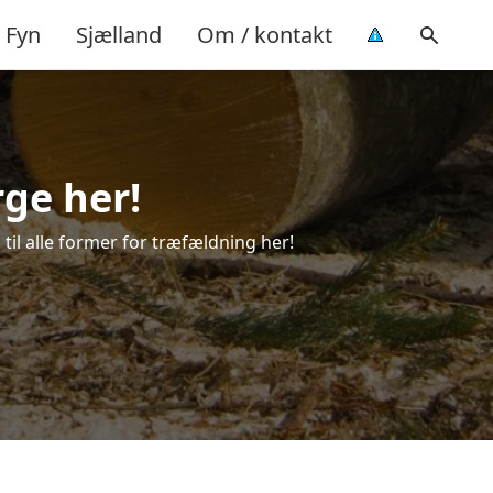
Fyn
Sjælland
Om / kontakt
rge her!
 til alle former for træfældning her!