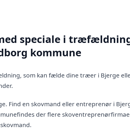
med speciale i træfældning
undborg kommune
ældning, som kan fælde dine træer i Bjerge ell
nder.
ge. Find en skovmand eller entreprenør i Bjer
unefindes der flere skoventreprenørfirmaer
g skovmand.