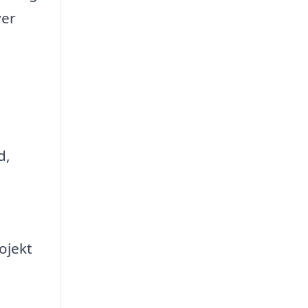
ver
d,
ojekt