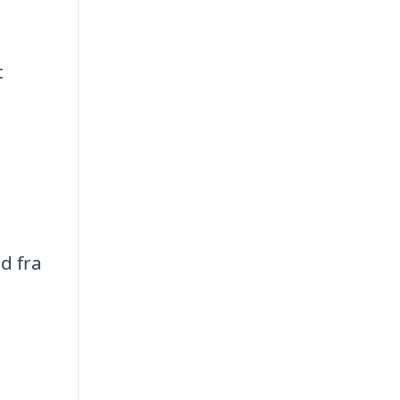
t
d fra