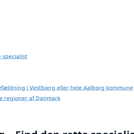
 specialist
ræfældning i Vestbjerg eller hele Aalborg kommune
dre regioner af Danmark