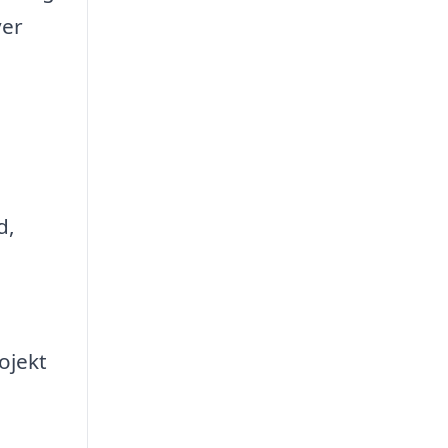
ver
d,
ojekt