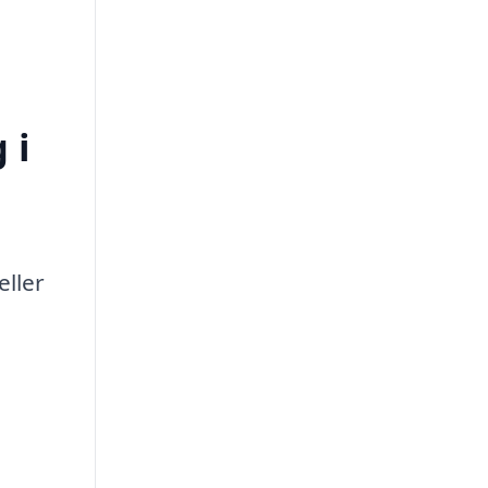
 i
eller