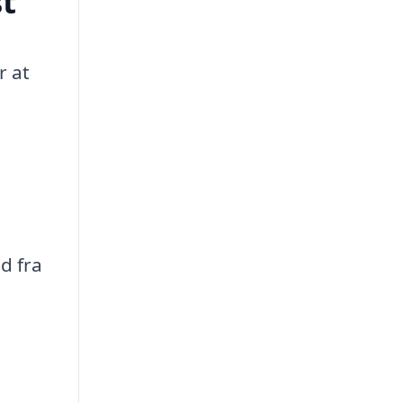
st
r at
d fra