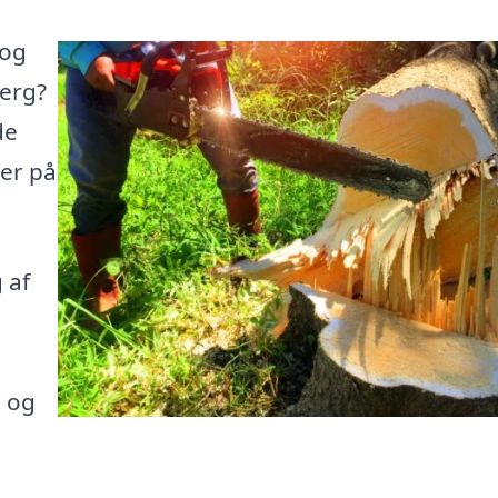
 og
jerg?
de
her på
 af
e og