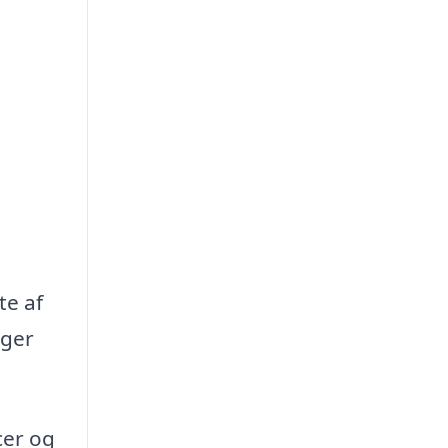
te af
oger
cer og