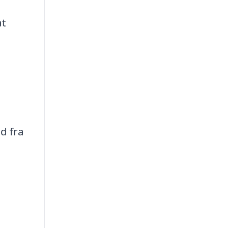
at
d fra