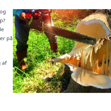
 og
up?
de
her på
 af