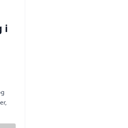
 i
og
er,