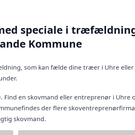
med speciale i træfældning
-Brande Kommune
ældning, som kan fælde dine træer i Uhre eller
under.
e. Find en skovmand eller entreprenør i Uhre 
mmunefindes der flere skoventreprenørfirma
dygtig skovmand.