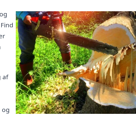
 og
 Find
er
å
 af
e og