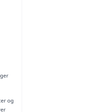
oger
cer og
ver