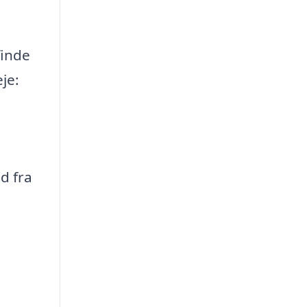
finde
je:
d fra