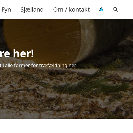
Fyn
Sjælland
Om / kontakt
re her!
til alle former for træfældning her!