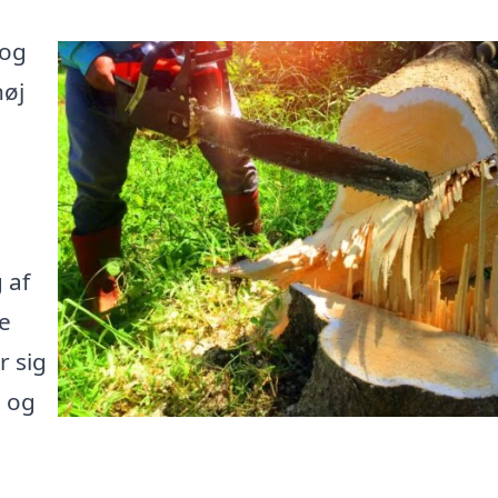
 og
høj
 af
se
r sig
e og