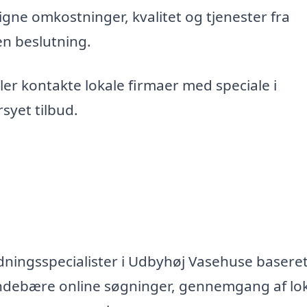
gne omkostninger, kvalitet og tjenester fra
en beslutning.
er kontakte lokale firmaer med speciale i
syet tilbud.
dningsspecialister i Udbyhøj Vasehuse basere
n indebære online søgninger, gennemgang af lo