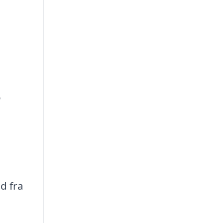
o
d fra