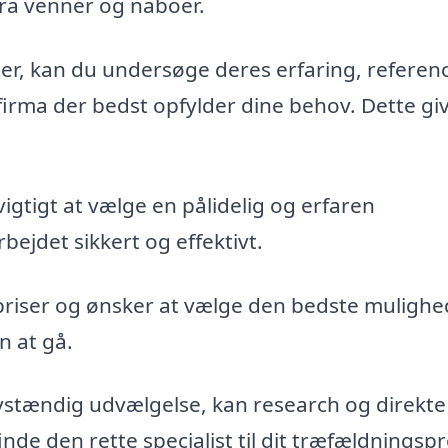
fra venner og naboer.
maer, kan du undersøge deres erfaring, referen
firma der bedst opfylder dine behov. Dette gi
vigtigt at vælge en pålidelig og erfaren
bejdet sikkert og effektivt.
priser og ønsker at vælge den bedste mulighe
n at gå.
vstændig udvælgelse, kan research og direkte
de den rette specialist til dit træfældningspr