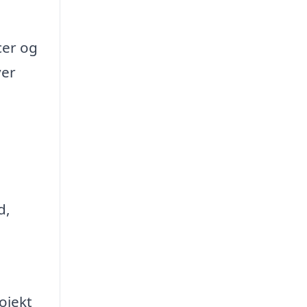
cer og
ver
d,
ojekt