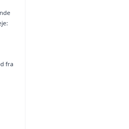
inde
je:
d fra