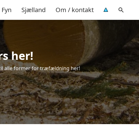
Fyn
Sjælland
Om / kontakt
rs her!
til alle former for træfældning her!