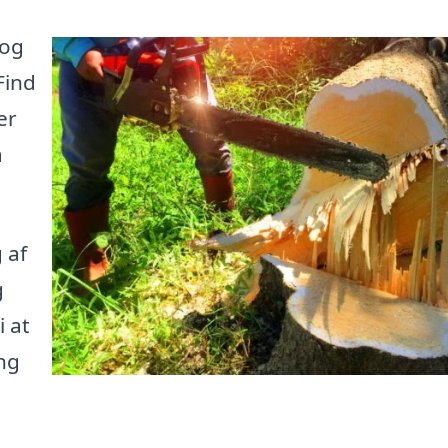
 og
Find
er
å
 af
g
 at
ng