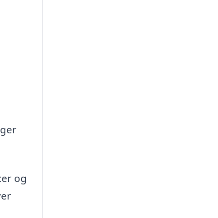
oger
cer og
ver