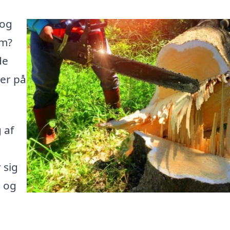
 og
um?
de
her på
 af
 sig
e og