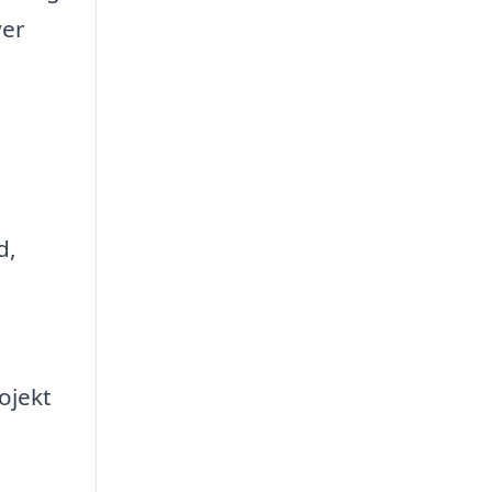
ver
d,
ojekt