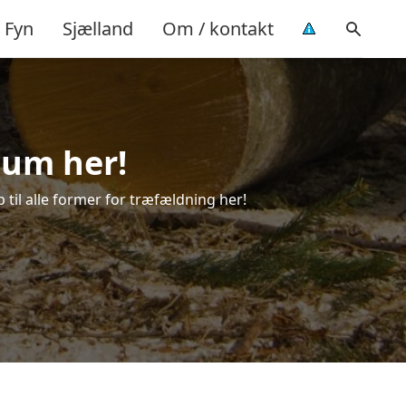
Fyn
Sjælland
Om / kontakt
num her!
 til alle former for træfældning her!