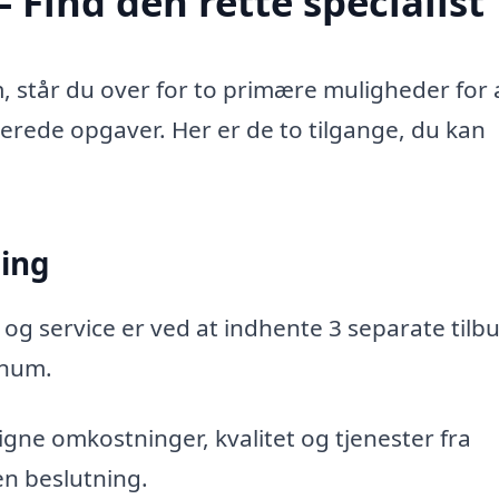
 Find den rette specialist
, står du over for to primære muligheder for 
aterede opgaver. Her er de to tilgange, du kan
ning
 og service er ved at indhente 3 separate tilbu
enum.
gne omkostninger, kvalitet og tjenester fra
en beslutning.