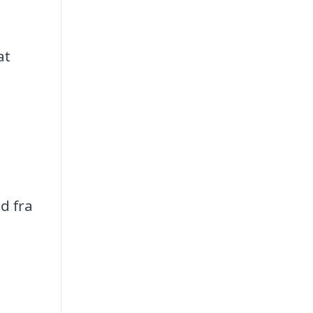
at
d fra