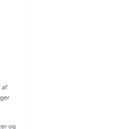
 af
oger
cer og