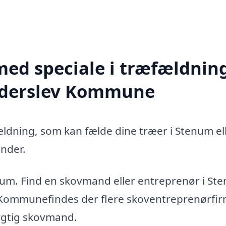
med speciale i træfældning
ønderslev Kommune
ældning, som kan fælde dine træer i Stenum el
nder.
num. Find en skovmand eller entreprenør i St
 Kommunefindes der flere skoventreprenørfir
dygtig skovmand.