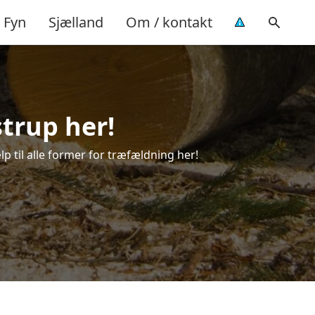
Fyn
Sjælland
Om / kontakt
strup her!
lp til alle former for træfældning her!