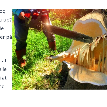
 og
trup?
de
her på
 af
ejle
 at
ng