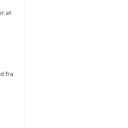
or at
d fra