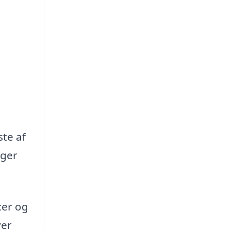
ste af
oger
cer og
ver