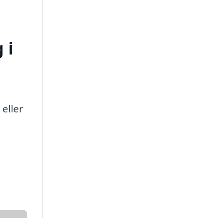
 i
eller