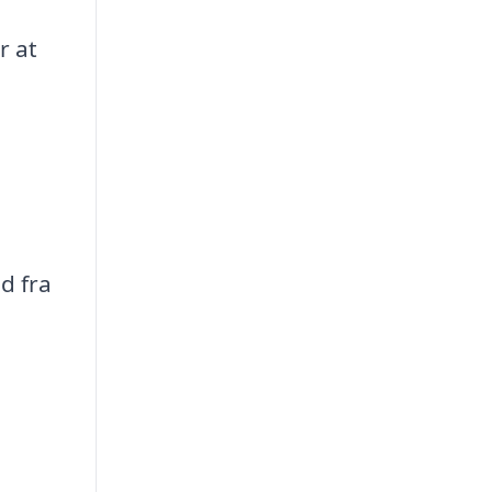
r at
d fra