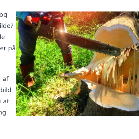
 og
ilde?
de
her på
 af
ebild
 at
ng