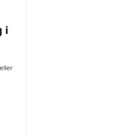
 i
eller