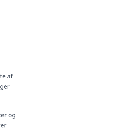
te af
oger
cer og
ver