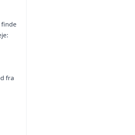
 finde
je:
d fra