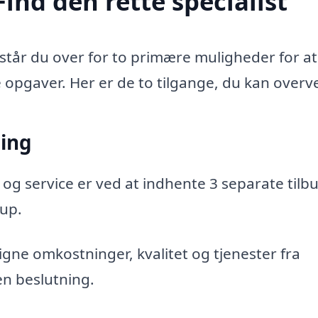
ind den rette specialist
står du over for to primære muligheder for at
e opgaver. Her er de to tilgange, du kan overve
ning
 og service er ved at indhente 3 separate tilbu
rup.
gne omkostninger, kvalitet og tjenester fra
en beslutning.