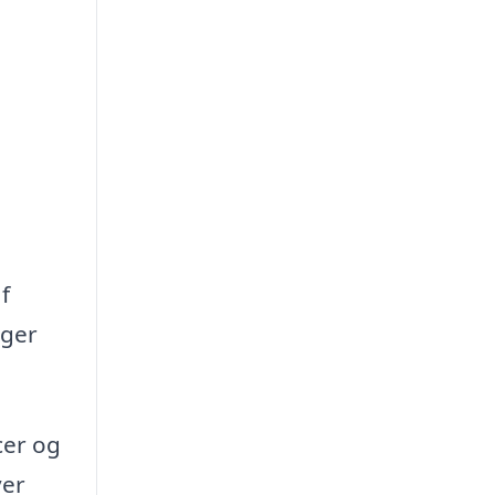
f
oger
cer og
ver