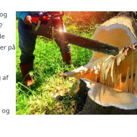
 og
?
de
her på
 af
e og