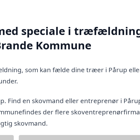
med speciale i træfældning
t-Brande Kommune
ældning, som kan fælde dine træer i Pårup elle
under.
up. Find en skovmand eller entreprenør i Påru
mmunefindes der flere skoventreprenørfirma
dygtig skovmand.