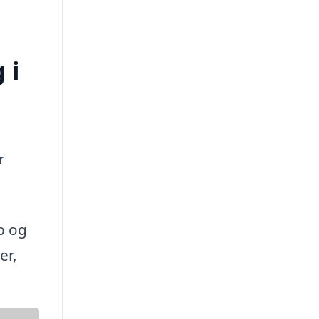
 i
r
p og
er,