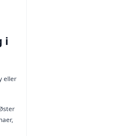
 i
 eller
Øster
maer,