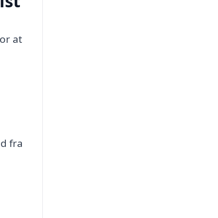
ist
or at
d fra