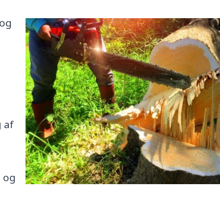
 og
 af
e og