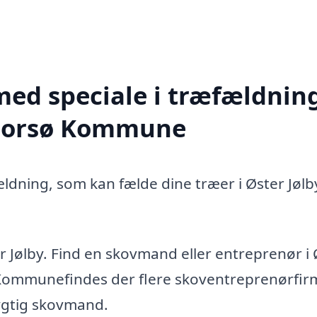
med speciale i træfældning
e Morsø Kommune
ldning, som kan fælde dine træer i Øster Jølby
r Jølby. Find en skovmand eller entreprenør i 
Kommunefindes der flere skoventreprenørfir
dygtig skovmand.