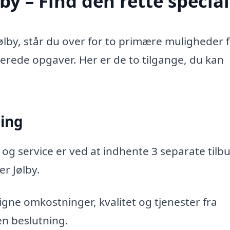
by – Find den rette special
ølby, står du over for to primære muligheder f
aterede opgaver. Her er de to tilgange, du kan
ning
 og service er ved at indhente 3 separate tilbu
er Jølby.
gne omkostninger, kvalitet og tjenester fra
en beslutning.