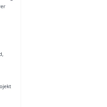
ver
d,
ojekt