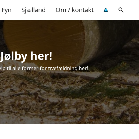
Fyn
Sjælland
Om / kontakt
Jølby her!
lp til alle former for træfældning her!