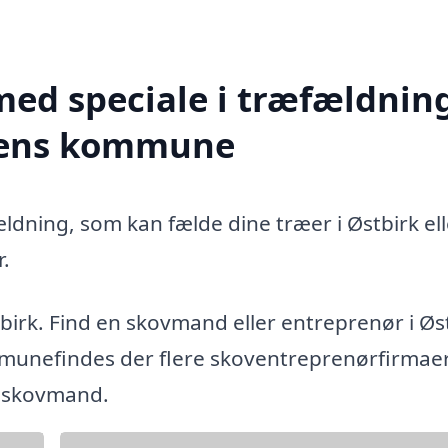
med speciale i træfældning
rsens kommune
ldning, som kan fælde dine træer i Østbirk ell
.
birk. Find en skovmand eller entreprenør i Øs
unefindes der flere skoventreprenørfirmaer,
g skovmand.