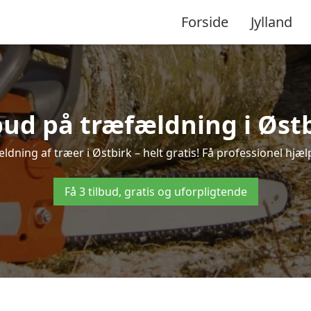
Forside
Jylland
lbud på træfældning i Østb
ldning af træer i Østbirk – helt gratis! Få professionel hjælp
Få 3 tilbud, gratis og uforpligtende