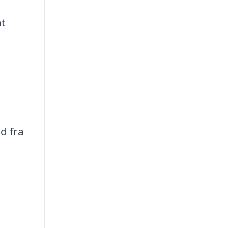
at
d fra