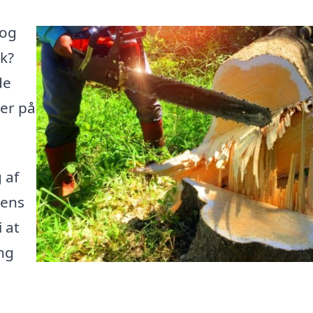
 og
rk?
de
her på
 af
sens
 at
ng