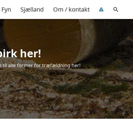
Fyn
Sjælland
Om / kontakt
irk her!
 til alle former for træfældning her!