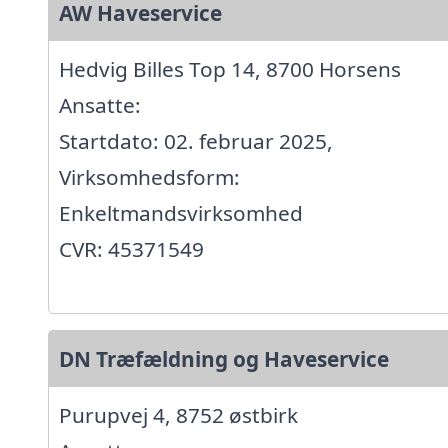
AW Haveservice
Hedvig Billes Top 14, 8700 Horsens
Ansatte:
Startdato: 02. februar 2025,
Virksomhedsform:
Enkeltmandsvirksomhed
CVR: 45371549
DN Træfældning og Haveservice
Purupvej 4, 8752 østbirk