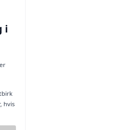
 i
er
tbirk
 hvis