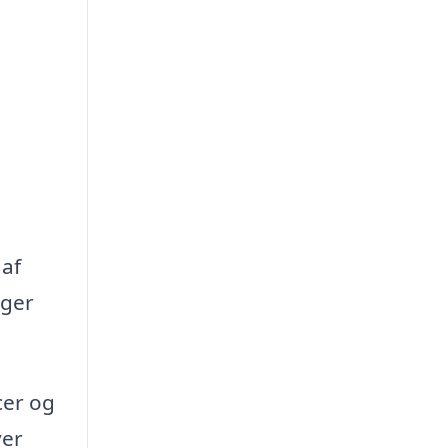
 af
oger
cer og
ver