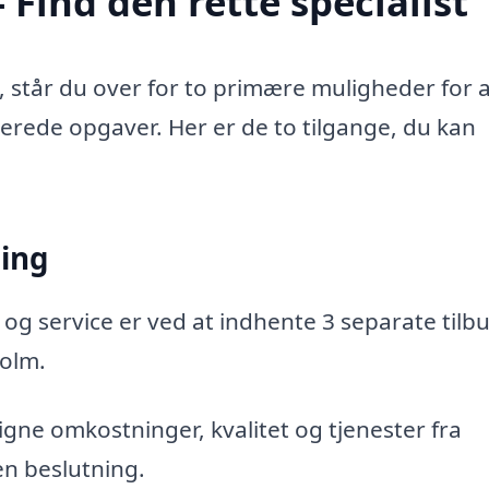
Find den rette specialist
 står du over for to primære muligheder for 
aterede opgaver. Her er de to tilgange, du kan
ning
 og service er ved at indhente 3 separate tilbu
holm.
gne omkostninger, kvalitet og tjenester fra
en beslutning.