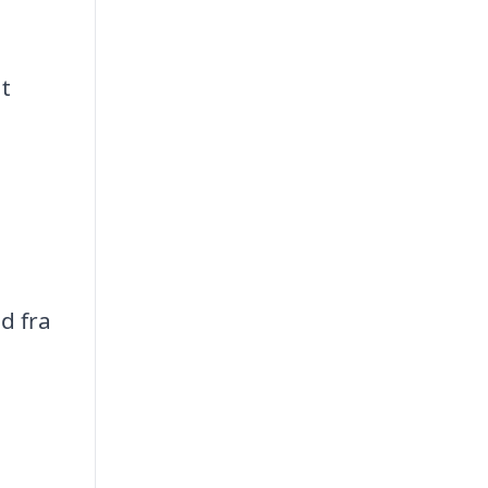
at
d fra