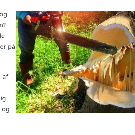
 og
m?
de
her på
 af
ig
e og