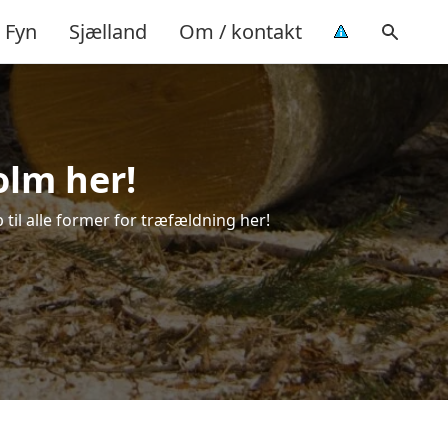
Fyn
Sjælland
Om / kontakt
olm her!
 til alle former for træfældning her!