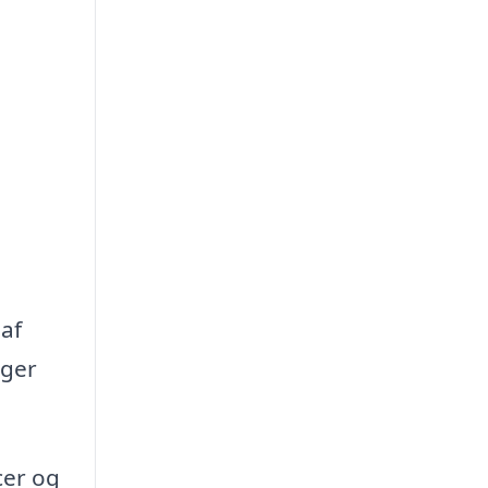
 af
oger
cer og