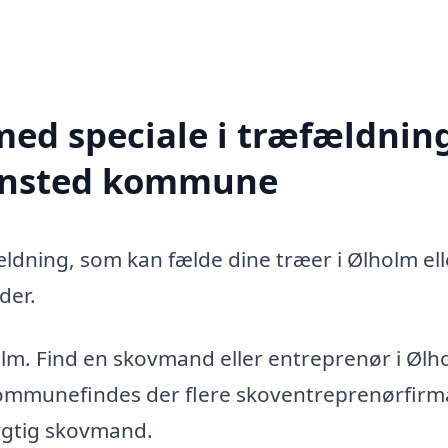
med speciale i træfældning
densted kommune
ældning, som kan fælde dine træer i Ølholm ell
der.
olm. Find en skovmand eller entreprenør i Ølh
ommunefindes der flere skoventreprenørfirm
dygtig skovmand.