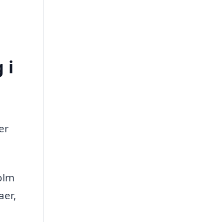
 i
er
olm
aer,