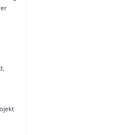
ver
d,
ojekt