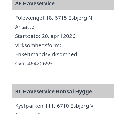
AE Haveservice
Folevænget 18, 6715 Esbjerg N
Ansatte:
Startdato: 20. april 2026,
Virksomhedsform:
Enkeltmandsvirksomhed
CVR: 46420659
BL Haveservice Bonsai Hygge
Kystparken 111, 6710 Esbjerg V