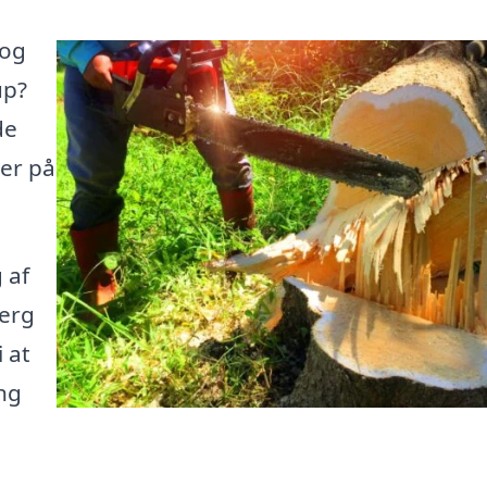
 og
up?
de
her på
 af
jerg
 at
ng