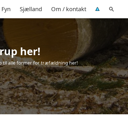
Fyn
Sjælland
Om / kontakt
rup her!
 til alle former for træfældning her!