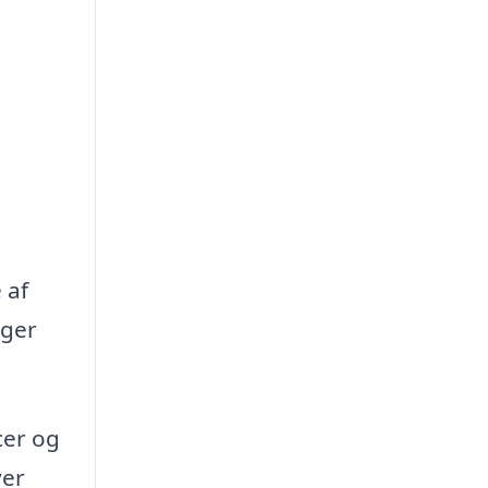
 af
oger
cer og
ver