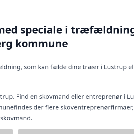
med speciale i træfældning
bjerg kommune
ældning, som kan fælde dine træer i Lustrup el
.
strup. Find en skovmand eller entreprenør i L
unefindes der flere skoventreprenørfirmaer,
g skovmand.