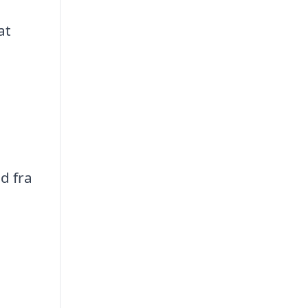
at
d fra