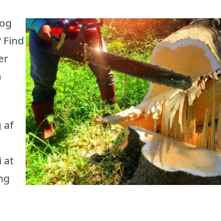
 og
? Find
er
å
 af
 at
ng