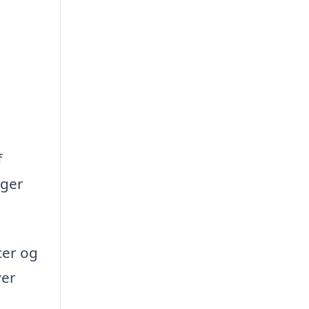
f
oger
cer og
ver