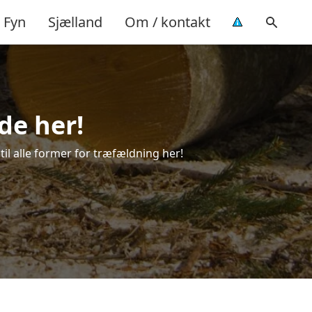
Fyn
Sjælland
Om / kontakt
de her!
til alle former for træfældning her!