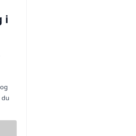
 i
r
 og
 du