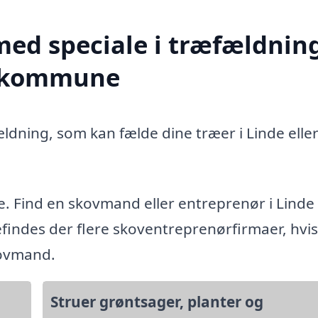
med speciale i træfældning
er kommune
ældning, som kan fælde dine træer i Linde elle
e. Find en skovmand eller entreprenør i Linde
indes der flere skoventreprenørfirmaer, hvis
kovmand.
Struer grøntsager, planter og