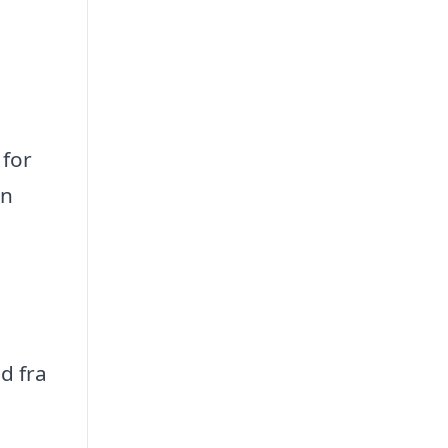
 for
an
d fra