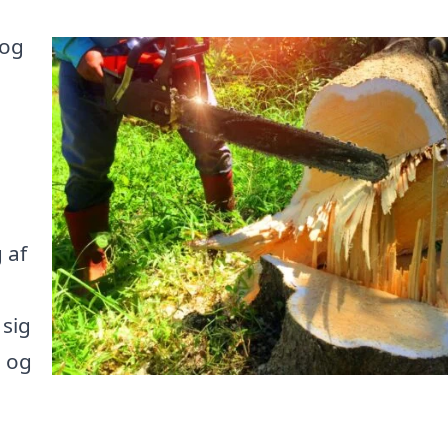
 og
 af
sig
e og