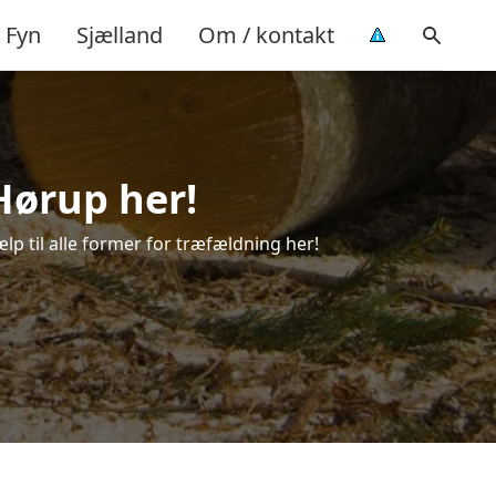
Fyn
Sjælland
Om / kontakt
Hørup her!
ælp til alle former for træfældning her!