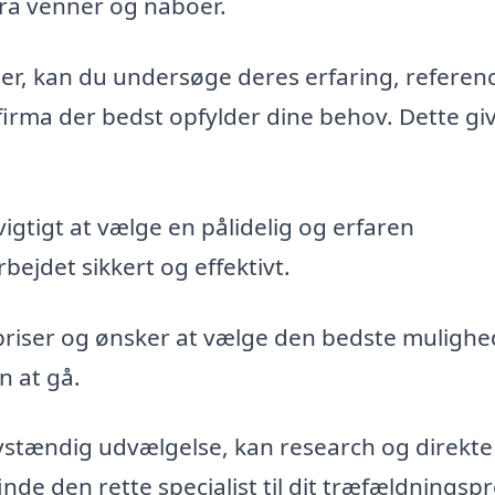
fra venner og naboer.
maer, kan du undersøge deres erfaring, referen
firma der bedst opfylder dine behov. Dette gi
vigtigt at vælge en pålidelig og erfaren
bejdet sikkert og effektivt.
priser og ønsker at vælge den bedste mulighe
n at gå.
vstændig udvælgelse, kan research og direkte
de den rette specialist til dit træfældningspr