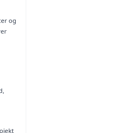
cer og
ver
d,
ojekt