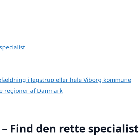
specialist
ræfældning i Jegstrup eller hele Viborg kommune
dre regioner af Danmark
– Find den rette specialist