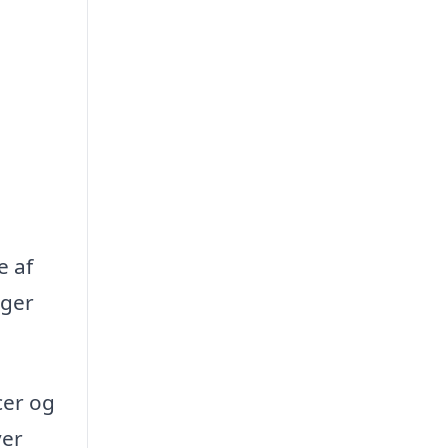
e af
oger
cer og
ver