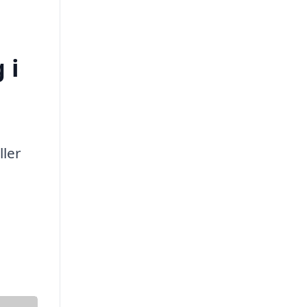
 i
ller