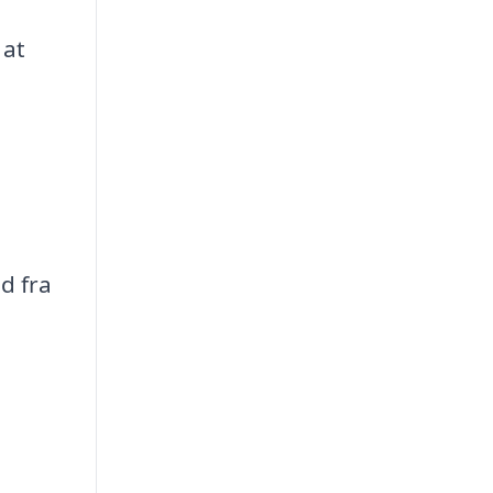
 at
d fra