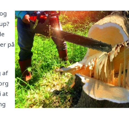
 og
rup?
de
her på
 af
borg
 at
ng