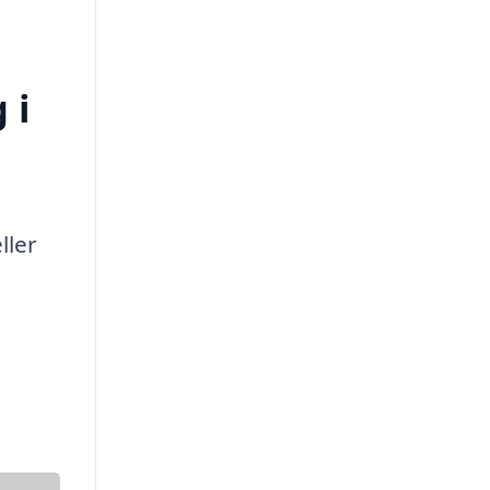
 i
ller