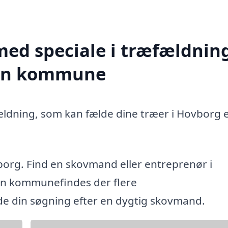
med speciale i træfældning
jen kommune
ældning, som kan fælde dine træer i Hovborg e
borg. Find en skovmand eller entreprenør i
en kommunefindes der flere
ide din søgning efter en dygtig skovmand.