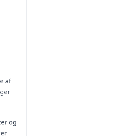
e af
oger
cer og
ver