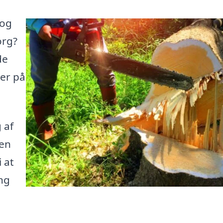
 og
org?
de
her på
 af
jen
 at
ng