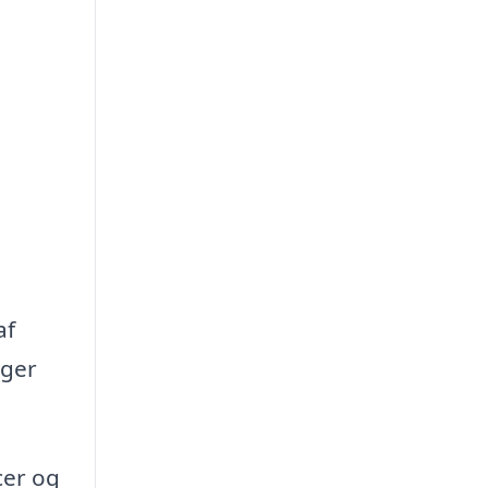
af
oger
cer og