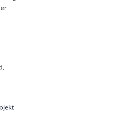
ver
d,
ojekt