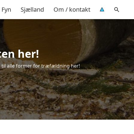
Fyn
Sjælland
Om / kontakt
ten her!
 til alle former for træfældning her!