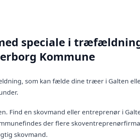
med speciale i træfældning
nderborg Kommune
ældning, som kan fælde dine træer i Galten ell
under.
en. Find en skovmand eller entreprenør i Galt
mmunefindes der flere skoventreprenørfirma
dygtig skovmand.