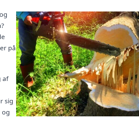
 og
n?
de
her på
 af
r sig
e og