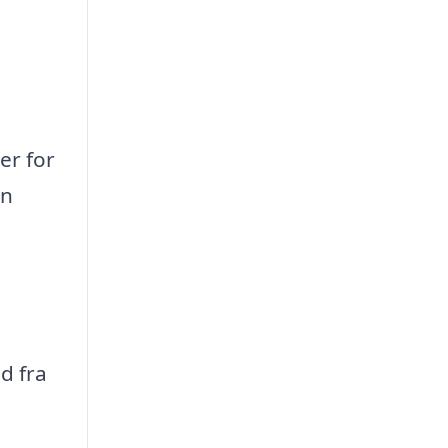
er for
an
d fra