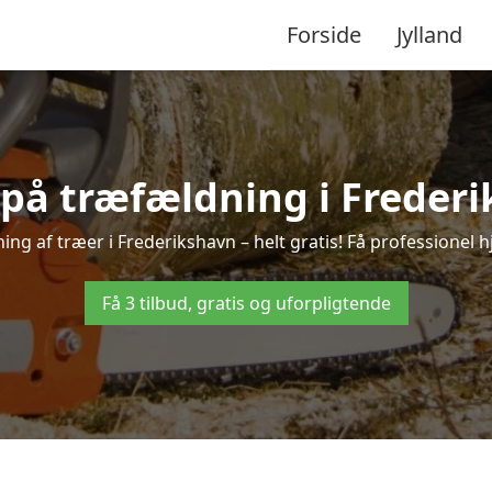
Forside
Jylland
 på træfældning i Freder
ng af træer i Frederikshavn – helt gratis! Få professionel h
Få 3 tilbud, gratis og uforpligtende