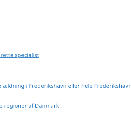
ette specialist
æfældning i Frederikshavn eller hele Frederikshav
dre regioner af Danmark