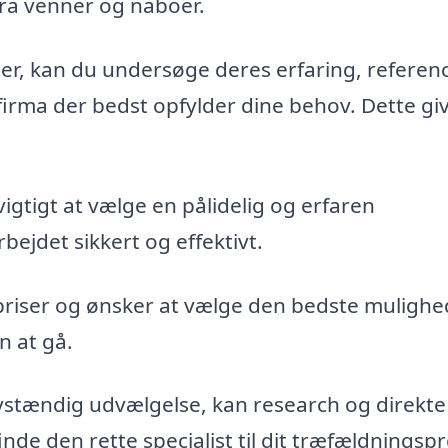
fra venner og naboer.
maer, kan du undersøge deres erfaring, referen
firma der bedst opfylder dine behov. Dette gi
vigtigt at vælge en pålidelig og erfaren
bejdet sikkert og effektivt.
priser og ønsker at vælge den bedste mulighe
n at gå.
vstændig udvælgelse, kan research og direkte
de den rette specialist til dit træfældningspr