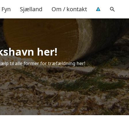
Fyn
Sjælland
Om / kontakt
ikshavn her!
jælp til alle former for træfældning her!