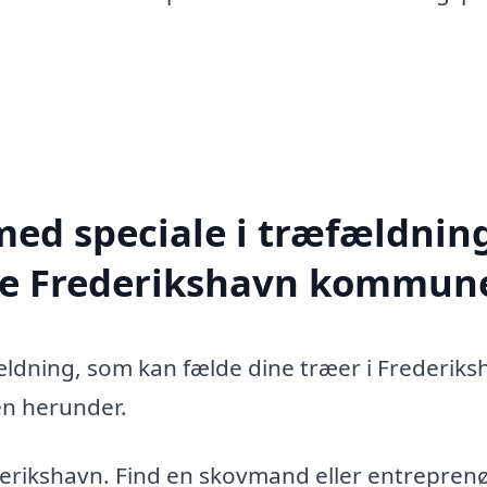
med speciale i træfældning
ele Frederikshavn kommun
ældning, som kan fælde dine træer i Frederik
en herunder.
derikshavn. Find en skovmand eller entreprenø