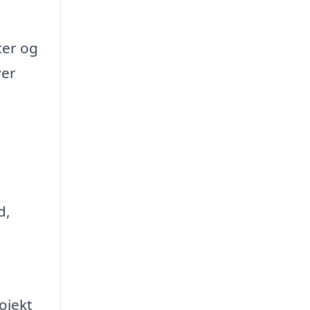
cer og
ver
d,
ojekt