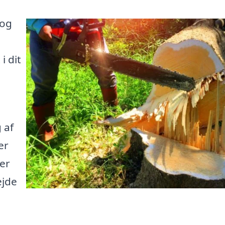
 og
i dit
 af
er
er
ejde