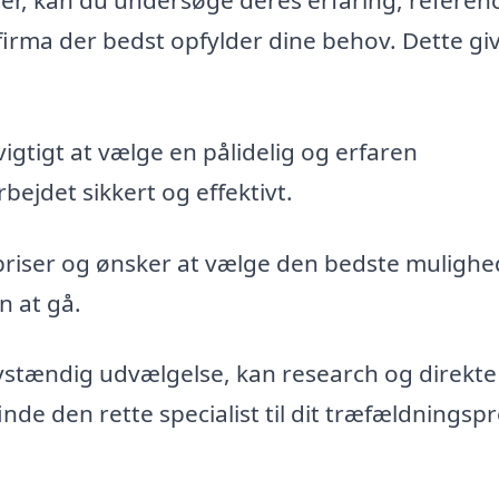
maer, kan du undersøge deres erfaring, referen
firma der bedst opfylder dine behov. Dette gi
vigtigt at vælge en pålidelig og erfaren
bejdet sikkert og effektivt.
priser og ønsker at vælge den bedste mulighe
n at gå.
vstændig udvælgelse, kan research og direkte
de den rette specialist til dit træfældningspr