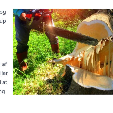
 og
rup
 af
ller
i at
ng