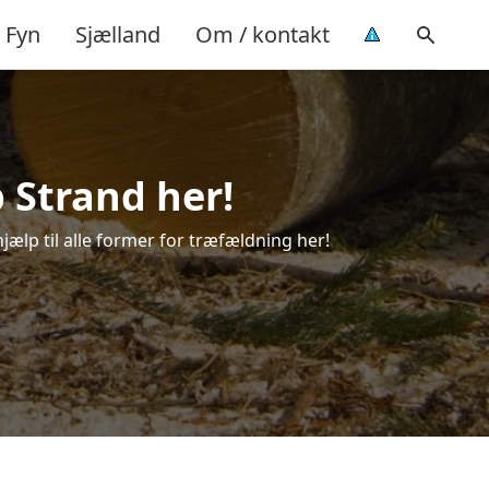
Fyn
Sjælland
Om / kontakt
p Strand her!
hjælp til alle former for træfældning her!