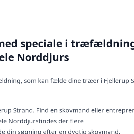
med speciale i træfældning
hele Norddjurs
ældning, som kan fælde dine træer i Fjellerup 
lerup Strand. Find en skovmand eller entrepren
le Norddjursfindes der flere
ide din søgning efter en dygtig skovmand.