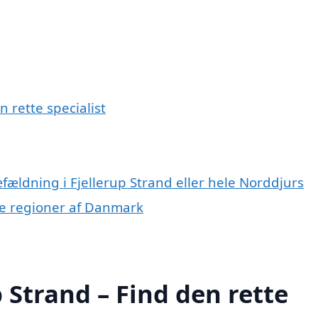
n rette specialist
fældning i Fjellerup Strand eller hele Norddjurs
dre regioner af Danmark
 Strand – Find den rette