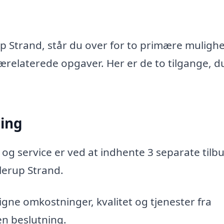
up Strand, står du over for to primære muligh
 trærelaterede opgaver. Her er de to tilgange, d
ning
 og service er ved at indhente 3 separate tilbu
llerup Strand.
gne omkostninger, kvalitet og tjenester fra
en beslutning.