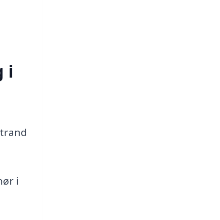
 i
Strand
ør i