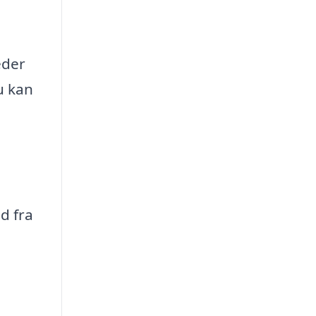
eder
u kan
d fra