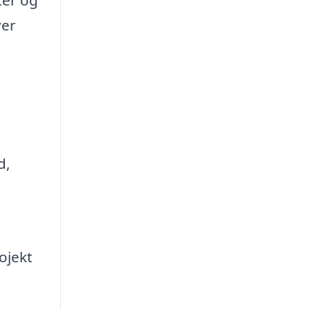
cer og
ver
d,
ojekt