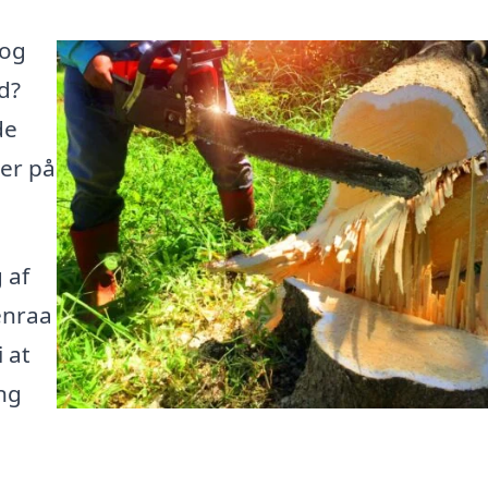
 og
d?
de
her på
 af
benraa
 at
ng