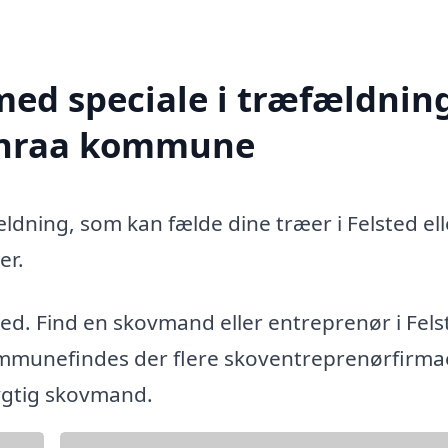
med speciale i træfældning
benraa kommune
ldning, som kan fælde dine træer i Felsted ell
er.
ted. Find en skovmand eller entreprenør i Fels
mmunefindes der flere skoventreprenørfirmae
dygtig skovmand.