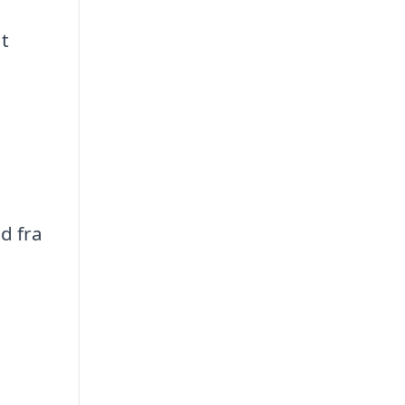
at
d fra