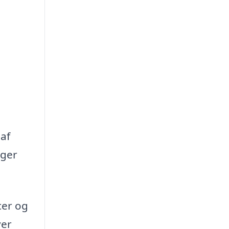
 af
oger
cer og
ver