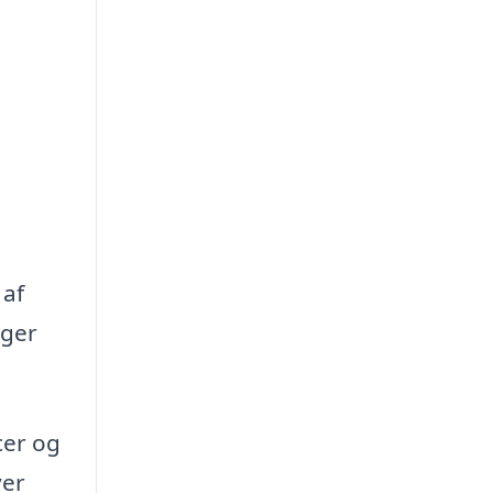
 af
oger
cer og
ver