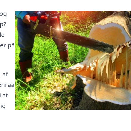
 og
up?
de
her på
 af
benraa
 at
ng