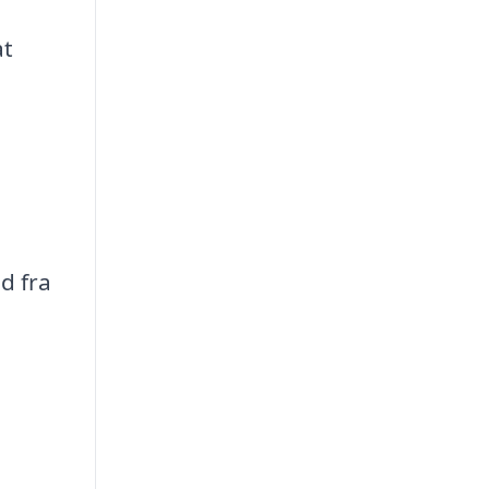
at
d fra