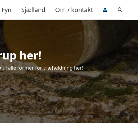
Fyn
Sjælland
Om / kontakt
rup her!
 til alle former for træfældning her!