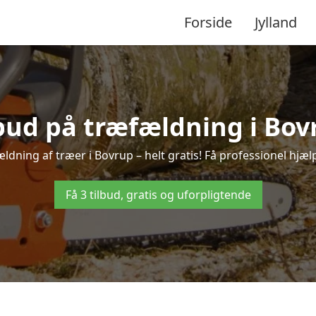
Forside
Jylland
lbud på træfældning i Bov
ldning af træer i Bovrup – helt gratis! Få professionel hjælp
Få 3 tilbud, gratis og uforpligtende