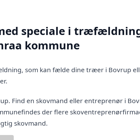
med speciale i træfældning
benraa kommune
ældning, som kan fælde dine træer i Bovrup el
er.
rup. Find en skovmand eller entreprenør i Bo
mmunefindes der flere skoventreprenørfirmae
dygtig skovmand.