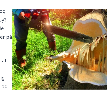
 og
by?
de
her på
 af
ig
e og