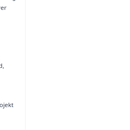
ver
d,
ojekt