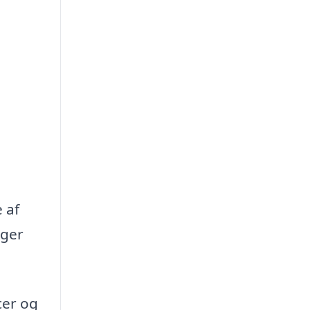
 af
oger
cer og