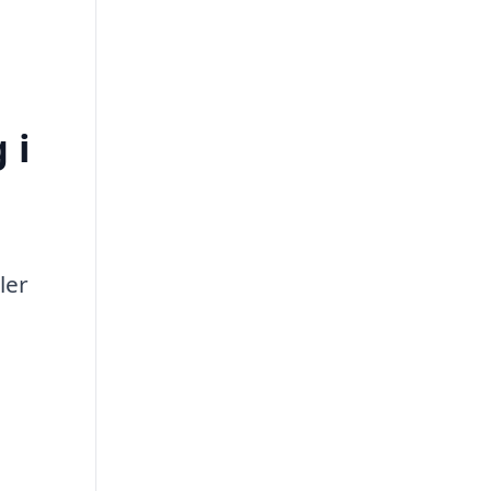
 i
ler