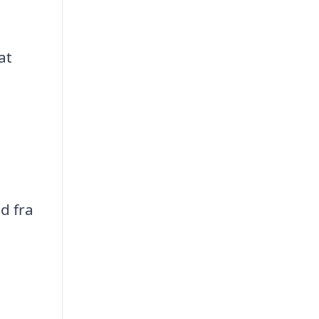
at
d fra