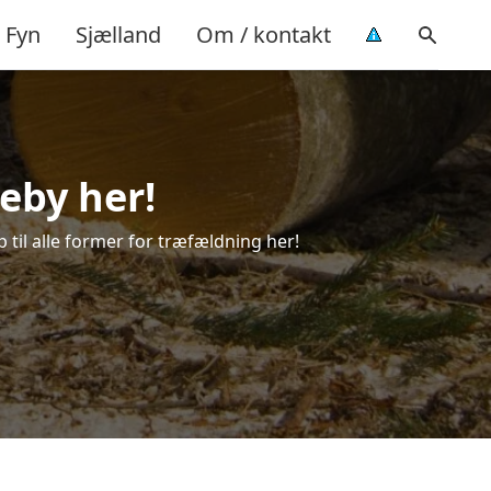
Fyn
Sjælland
Om / kontakt
eby her!
p til alle former for træfældning her!