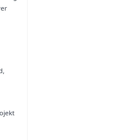
ver
d,
ojekt