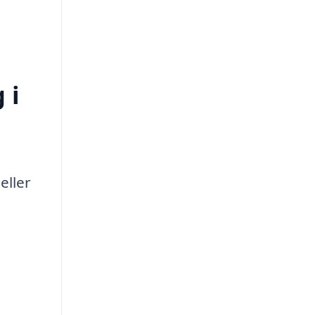
 i
eller