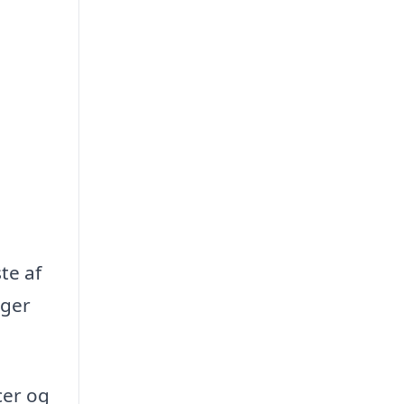
te af
oger
cer og