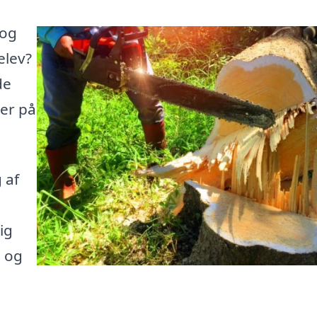
 og
elev?
de
her på
 af
ig
e og