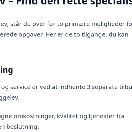
 – Find den rette speciali
ev, står du over for to primære muligheder fo
aterede opgaver. Her er de to tilgange, du kan
ning
 og service er ved at indhente 3 separate tilbu
yggelev.
gne omkostninger, kvalitet og tjenester fra
en beslutning.