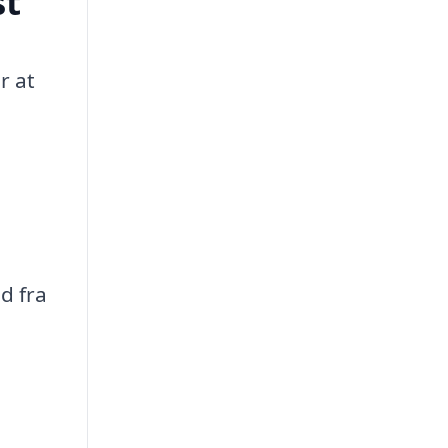
st
r at
d fra