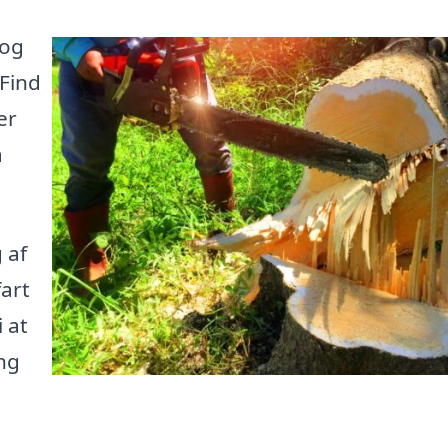
 og
 Find
er
å
 af
fart
 at
ng