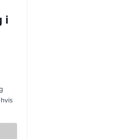
 i
og
hvis