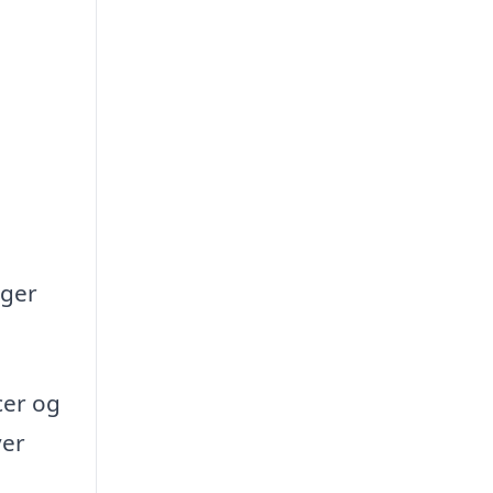
oger
cer og
ver