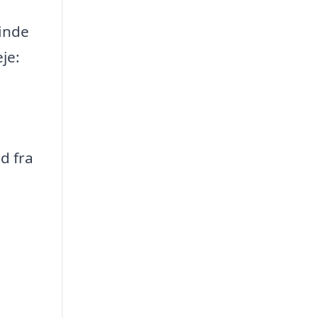
finde
je:
d fra