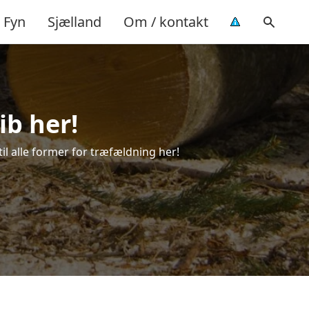
Fyn
Sjælland
Om / kontakt
ib her!
til alle former for træfældning her!