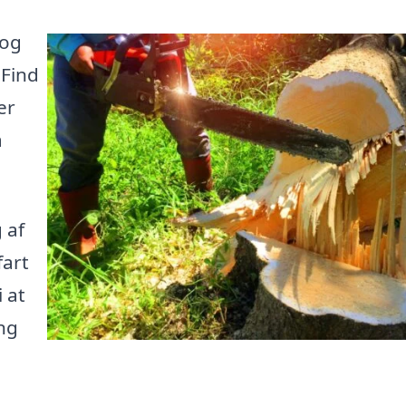
 og
 Find
er
å
 af
fart
 at
ng