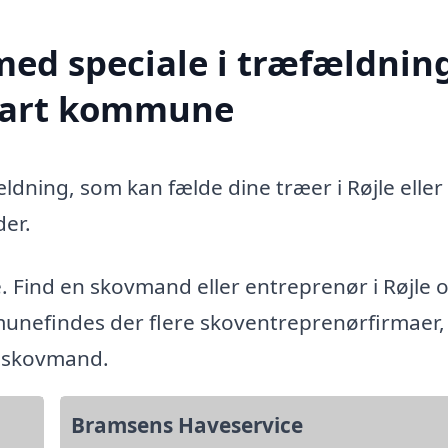
med speciale i træfældning
lfart kommune
ldning, som kan fælde dine træer i Røjle eller
er.
e. Find en skovmand eller entreprenør i Røjle 
unefindes der flere skoventreprenørfirmaer, 
g skovmand.
Bramsens Haveservice