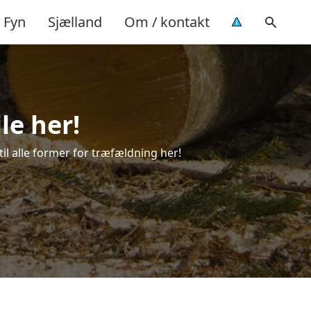
Fyn
Sjælland
Om / kontakt
le her!
til alle former for træfældning her!