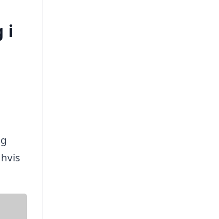
 i
og
hvis