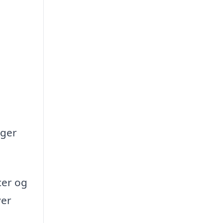
oger
cer og
ver