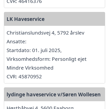
CVR: 46416376
LK Haveservice
Christianslundsvej 4, 5792 årslev
Ansatte:
Startdato: 01. juli 2025,
Virksomhedsform: Personligt ejet
Mindre Virksomhed
CVR: 45870952
lydinge haveservice v/Søren Wollesen
Høsthåbvej 4, 5600 Faaborg