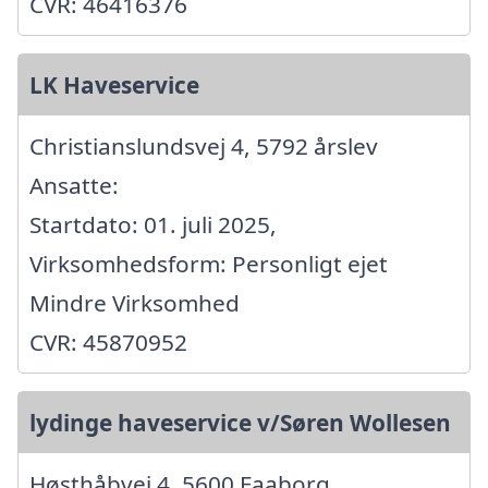
CVR: 46416376
LK Haveservice
Christianslundsvej 4, 5792 årslev
Ansatte:
Startdato: 01. juli 2025,
Virksomhedsform: Personligt ejet
Mindre Virksomhed
CVR: 45870952
lydinge haveservice v/Søren Wollesen
Høsthåbvej 4, 5600 Faaborg