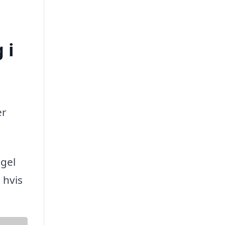
 i
er
ngel
 hvis