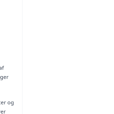
af
oger
cer og
ver