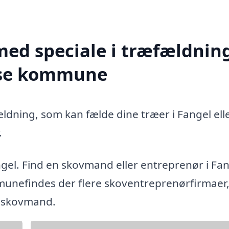
med speciale i træfældning
ense kommune
ældning, som kan fælde dine træer i Fangel ell
.
gel. Find en skovmand eller entreprenør i Fa
nefindes der flere skoventreprenørfirmaer,
g skovmand.