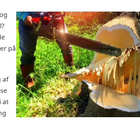
 og
l?
de
her på
 af
nse
 at
ng